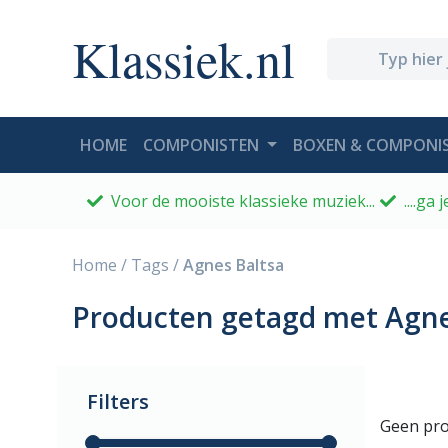
Klassiek.nl
(CURRENT)
HOME
COMPONISTEN
BOXEN & COMPONIS
Voor de mooiste klassieke muziek...
....ga
Home
/
Tags
/
Agnes Baltsa
Producten getagd met Agne
Filters
Geen pro