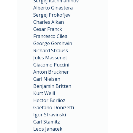
Sergej Rachmaninov
Alberto Ginastera
Sergej Prokofjev
Charles Alkan
Cesar Franck
Francesco Cilea
George Gershwin
Richard Strauss
Jules Massenet
Giacomo Puccini
Anton Bruckner
Carl Nielsen
Benjamin Britten
Kurt Weill
Hector Berlioz
Gaetano Donizetti
Igor Stravinski
Carl Stamitz
Leos Janacek