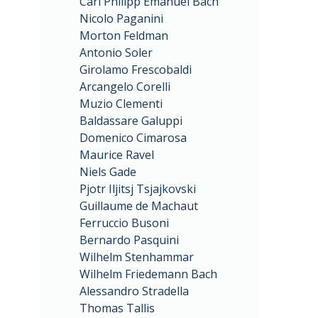
Carl Philipp Emanuel Bach
Nicolo Paganini
Morton Feldman
Antonio Soler
Girolamo Frescobaldi
Arcangelo Corelli
Muzio Clementi
Baldassare Galuppi
Domenico Cimarosa
Maurice Ravel
Niels Gade
Pjotr Iljitsj Tsjajkovski
Guillaume de Machaut
Ferruccio Busoni
Bernardo Pasquini
Wilhelm Stenhammar
Wilhelm Friedemann Bach
Alessandro Stradella
Thomas Tallis