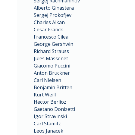
Sergej Rachmaninov
Alberto Ginastera
Sergej Prokofjev
Charles Alkan
Cesar Franck
Francesco Cilea
George Gershwin
Richard Strauss
Jules Massenet
Giacomo Puccini
Anton Bruckner
Carl Nielsen
Benjamin Britten
Kurt Weill
Hector Berlioz
Gaetano Donizetti
Igor Stravinski
Carl Stamitz
Leos Janacek