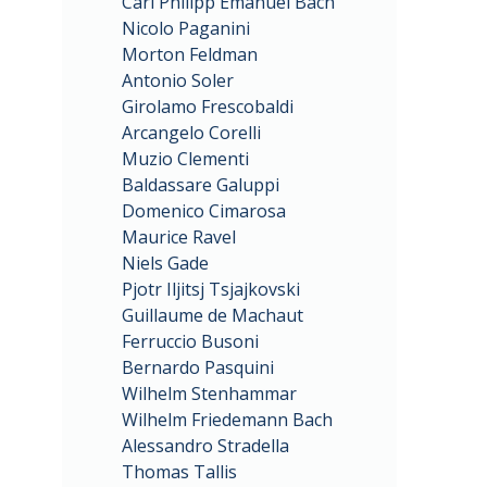
Carl Philipp Emanuel Bach
Nicolo Paganini
Morton Feldman
Antonio Soler
Girolamo Frescobaldi
Arcangelo Corelli
Muzio Clementi
Baldassare Galuppi
Domenico Cimarosa
Maurice Ravel
Niels Gade
Pjotr Iljitsj Tsjajkovski
Guillaume de Machaut
Ferruccio Busoni
Bernardo Pasquini
Wilhelm Stenhammar
Wilhelm Friedemann Bach
Alessandro Stradella
Thomas Tallis