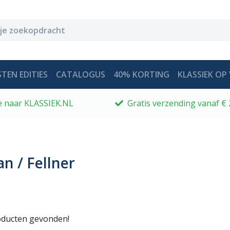
TEN EDITIES
CATALOGUS
40% KORTING
KLASSIEK OP 
 je naar KLASSIEK.NL
Gratis verzending vanaf € 
n / Fellner
ducten gevonden!