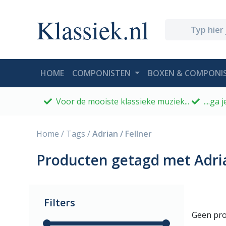
Klassiek.nl
(CURRENT)
HOME
COMPONISTEN
BOXEN & COMPONIS
Voor de mooiste klassieke muziek...
....ga
Home
/
Tags
/
Adrian / Fellner
Producten getagd met Adria
Filters
Geen pro