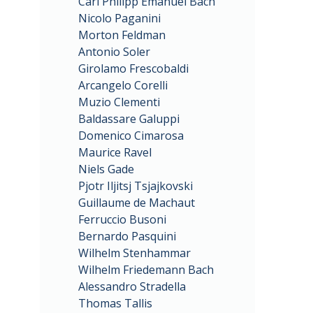
Carl Philipp Emanuel Bach
Nicolo Paganini
Morton Feldman
Antonio Soler
Girolamo Frescobaldi
Arcangelo Corelli
Muzio Clementi
Baldassare Galuppi
Domenico Cimarosa
Maurice Ravel
Niels Gade
Pjotr Iljitsj Tsjajkovski
Guillaume de Machaut
Ferruccio Busoni
Bernardo Pasquini
Wilhelm Stenhammar
Wilhelm Friedemann Bach
Alessandro Stradella
Thomas Tallis