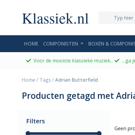
Klassiek.nl
(CURRENT)
HOME
COMPONISTEN
BOXEN & COMPONIS
Voor de mooiste klassieke muziek...
....ga
Home
/
Tags
/
Adrian Butterfield
Producten getagd met Adria
Filters
Geen pro