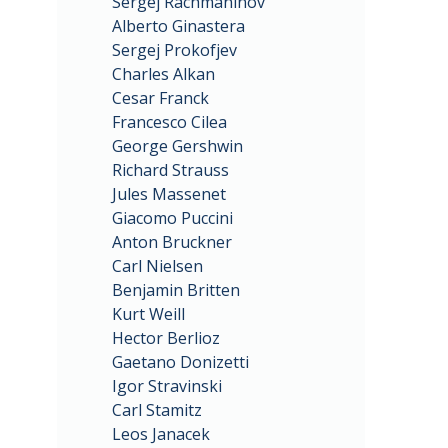
Sergej Rachmaninov
Alberto Ginastera
Sergej Prokofjev
Charles Alkan
Cesar Franck
Francesco Cilea
George Gershwin
Richard Strauss
Jules Massenet
Giacomo Puccini
Anton Bruckner
Carl Nielsen
Benjamin Britten
Kurt Weill
Hector Berlioz
Gaetano Donizetti
Igor Stravinski
Carl Stamitz
Leos Janacek