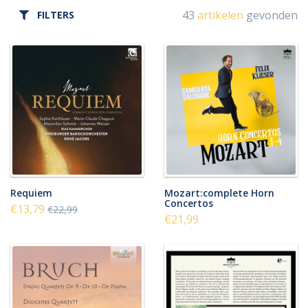
43
artikelen
gevonden
FILTERS
Requiem
Mozart:complete Horn
Concertos
€13,79
€22,99
€21,99