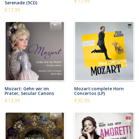
€17,99
Serenade (5CD)
€17,99
Mozart: Gehn wir im
Mozart:complete Horn
Prater, Secular Canons
Concertos (LP)
€13,99
€35,99
181