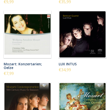
€9,99
€35,99
Mozart: Konzertarien;
LUX INTUS
Oelze
€34,99
€7,99