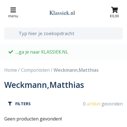
Klassiek.nl
menu
€0,00
....ga je naar KLASSIEK.NL
G
Home
/
Componisten
/
Weckmann,Matthias
Weckmann,Matthias
0
artikel
gevonden
FILTERS
Geen producten gevonden!