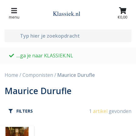
Klassiek.nl
menu
€0,00
....ga je naar KLASSIEK.NL
G
Home
/
Componisten
/
Maurice Durufle
Maurice Durufle
1
artikel
gevonden
FILTERS