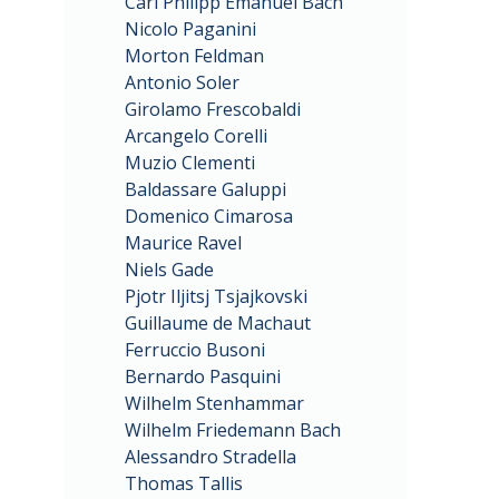
Carl Philipp Emanuel Bach
Nicolo Paganini
Morton Feldman
Antonio Soler
Girolamo Frescobaldi
Arcangelo Corelli
Muzio Clementi
Baldassare Galuppi
Domenico Cimarosa
Maurice Ravel
Niels Gade
Pjotr Iljitsj Tsjajkovski
Guillaume de Machaut
Ferruccio Busoni
Bernardo Pasquini
Wilhelm Stenhammar
Wilhelm Friedemann Bach
Alessandro Stradella
Thomas Tallis