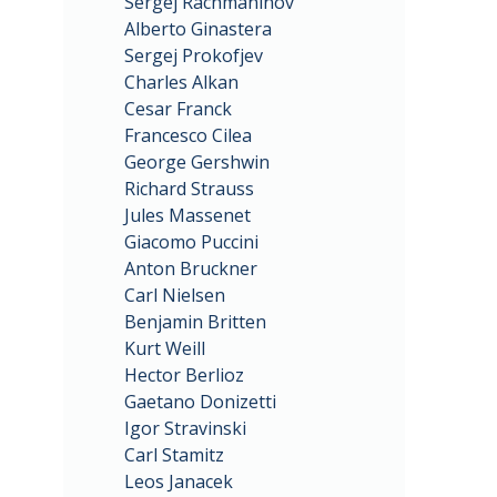
Sergej Rachmaninov
Alberto Ginastera
Sergej Prokofjev
Charles Alkan
Cesar Franck
Francesco Cilea
George Gershwin
Richard Strauss
Jules Massenet
Giacomo Puccini
Anton Bruckner
Carl Nielsen
Benjamin Britten
Kurt Weill
Hector Berlioz
Gaetano Donizetti
Igor Stravinski
Carl Stamitz
Leos Janacek