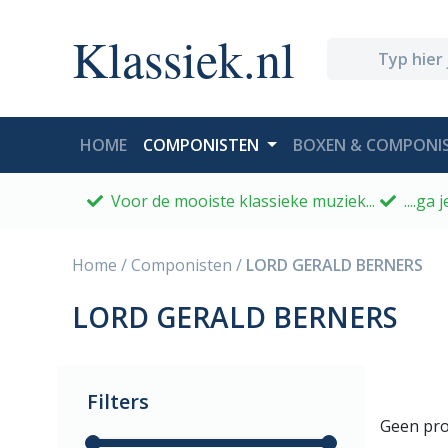
Klassiek.nl
(CURRENT)
HOME
COMPONISTEN
BOXEN & COMPONIS
Voor de mooiste klassieke muziek...
....ga
Home
/
Componisten
/
LORD GERALD BERNERS
LORD GERALD BERNERS
Filters
Geen pro