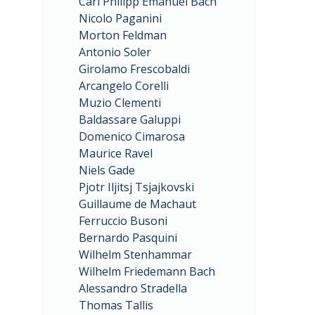
Carl Philipp Emanuel Bach
Nicolo Paganini
Morton Feldman
Antonio Soler
Girolamo Frescobaldi
Arcangelo Corelli
Muzio Clementi
Baldassare Galuppi
Domenico Cimarosa
Maurice Ravel
Niels Gade
Pjotr Iljitsj Tsjajkovski
Guillaume de Machaut
Ferruccio Busoni
Bernardo Pasquini
Wilhelm Stenhammar
Wilhelm Friedemann Bach
Alessandro Stradella
Thomas Tallis