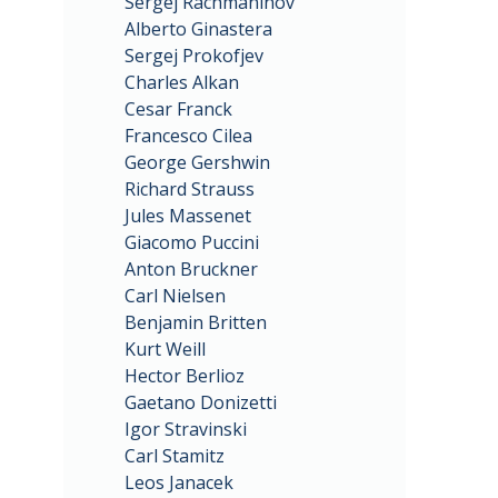
Sergej Rachmaninov
Alberto Ginastera
Sergej Prokofjev
Charles Alkan
Cesar Franck
Francesco Cilea
George Gershwin
Richard Strauss
Jules Massenet
Giacomo Puccini
Anton Bruckner
Carl Nielsen
Benjamin Britten
Kurt Weill
Hector Berlioz
Gaetano Donizetti
Igor Stravinski
Carl Stamitz
Leos Janacek