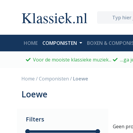
Klassiek.nl
(CURRENT)
HOME
COMPONISTEN
BOXEN & COMPONIS
Voor de mooiste klassieke muziek...
....ga
Home
/
Componisten
/
Loewe
Loewe
Filters
Geen pro