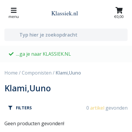
Klassiek.nl
menu
€0,00
....ga je naar KLASSIEK.NL
G
Home
/
Componisten
/
Klami,Uuno
Klami,Uuno
0
artikel
gevonden
FILTERS
Geen producten gevonden!