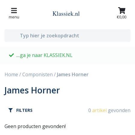
Klassiek.nl
menu
€0,00
....ga je naar KLASSIEK.NL
G
Home
/
Componisten
/
James Horner
James Horner
0
artikel
gevonden
FILTERS
Geen producten gevonden!