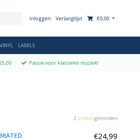
Inloggen
Verlanglijst
€0,00
VINYL
LABELS
25,00
Passie voor klassieke muziek!
2
artikel
gevonden
€24,99
BRATED