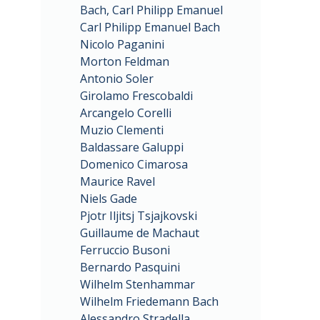
Bach, Carl Philipp Emanuel
Carl Philipp Emanuel Bach
Nicolo Paganini
Morton Feldman
Antonio Soler
Girolamo Frescobaldi
Arcangelo Corelli
Muzio Clementi
Baldassare Galuppi
Domenico Cimarosa
Maurice Ravel
Niels Gade
Pjotr Iljitsj Tsjajkovski
Guillaume de Machaut
Ferruccio Busoni
Bernardo Pasquini
Wilhelm Stenhammar
Wilhelm Friedemann Bach
Alessandro Stradella