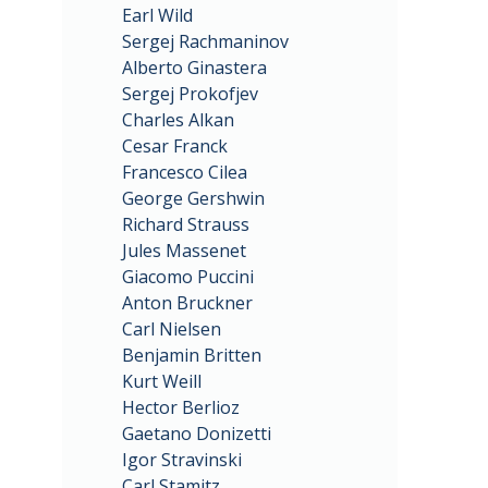
Earl Wild
Sergej Rachmaninov
Alberto Ginastera
Sergej Prokofjev
Charles Alkan
Cesar Franck
Francesco Cilea
George Gershwin
Richard Strauss
Jules Massenet
Giacomo Puccini
Anton Bruckner
Carl Nielsen
Benjamin Britten
Kurt Weill
Hector Berlioz
Gaetano Donizetti
Igor Stravinski
Carl Stamitz