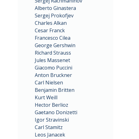
Sergej Rachmaninov
Alberto Ginastera
Sergej Prokofjev
Charles Alkan
Cesar Franck
Francesco Cilea
George Gershwin
Richard Strauss
Jules Massenet
Giacomo Puccini
Anton Bruckner
Carl Nielsen
Benjamin Britten
Kurt Weill
Hector Berlioz
Gaetano Donizetti
Igor Stravinski
Carl Stamitz
Leos Janacek