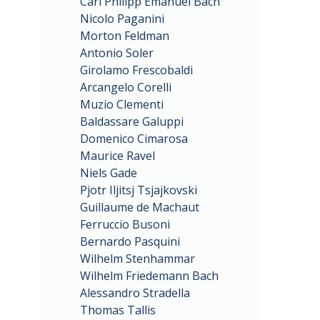
Carl Philipp Emanuel Bach
Nicolo Paganini
Morton Feldman
Antonio Soler
Girolamo Frescobaldi
Arcangelo Corelli
Muzio Clementi
Baldassare Galuppi
Domenico Cimarosa
Maurice Ravel
Niels Gade
Pjotr Iljitsj Tsjajkovski
Guillaume de Machaut
Ferruccio Busoni
Bernardo Pasquini
Wilhelm Stenhammar
Wilhelm Friedemann Bach
Alessandro Stradella
Thomas Tallis