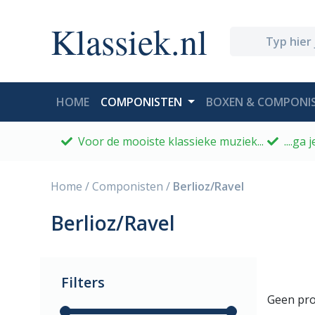
Klassiek.nl
(CURRENT)
HOME
COMPONISTEN
BOXEN & COMPONIS
Voor de mooiste klassieke muziek...
....ga
Home
/
Componisten
/
Berlioz/Ravel
Berlioz/Ravel
Filters
Geen pro