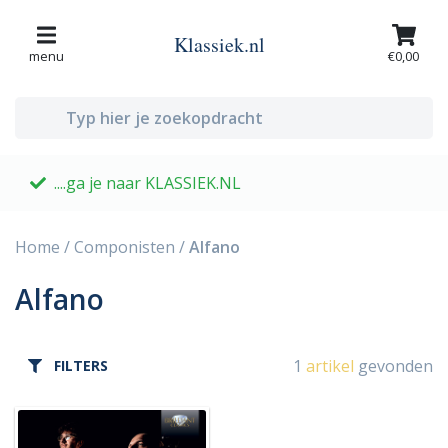
Klassiek.nl
menu
€0,00
....ga je naar KLASSIEK.NL
G
Home
/
Componisten
/
Alfano
Alfano
1
artikel
gevonden
FILTERS