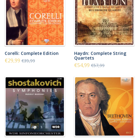
Corelli: Complete Edition
Haydn: Complete String
Quartets
€29,99
€39,99
€54,99
€57,99