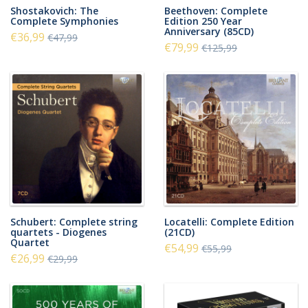
Shostakovich: The
Beethoven: Complete
Complete Symphonies
Edition 250 Year
Anniversary (85CD)
€36,99
€47,99
€79,99
€125,99
Schubert: Complete string
Locatelli: Complete Edition
quartets - Diogenes
(21CD)
Quartet
€54,99
€55,99
€26,99
€29,99