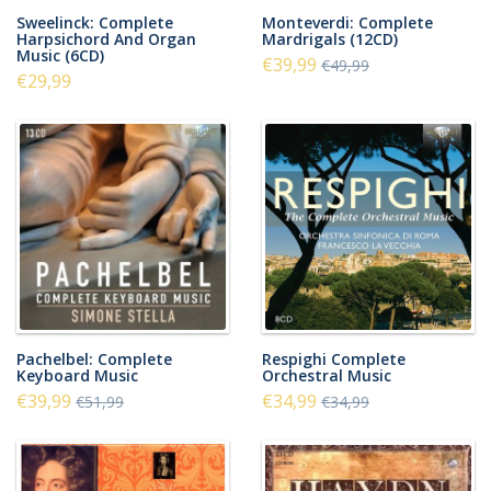
Sweelinck: Complete
Monteverdi: Complete
Harpsichord And Organ
Mardrigals (12CD)
Music (6CD)
€39,99
€49,99
€29,99
Pachelbel: Complete
Respighi Complete
Keyboard Music
Orchestral Music
€39,99
€34,99
€51,99
€34,99