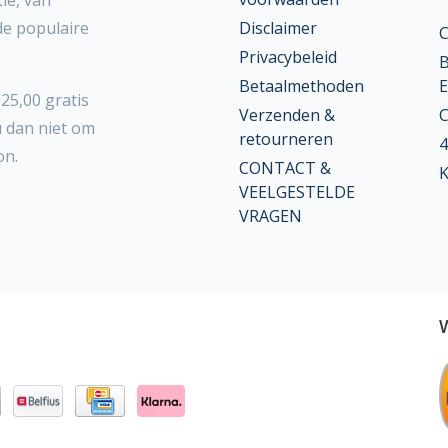
ie, van
 de populaire
Disclaimer
Privacybeleid
B
Betaalmethoden
E
25,00 gratis
Verzenden &
C
u dan niet om
retourneren
4
on.
CONTACT &
K
VEELGESTELDE
VRAGEN