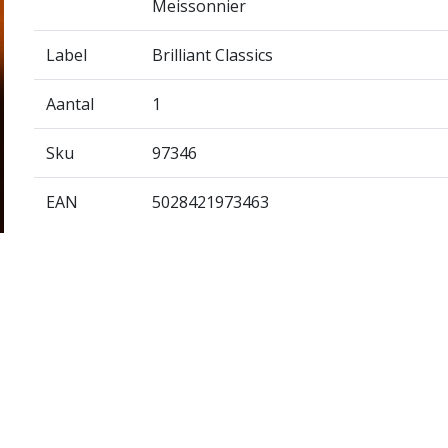
Meissonnier
Label
Brilliant Classics
Aantal
1
Sku
97346
EAN
5028421973463