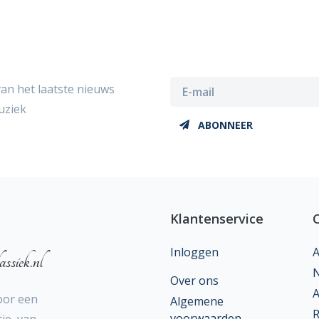
van het laatste nieuws
uziek
ABONNEER
Klantenservice
Inloggen
A
ssiek.nl
N
Over ons
A
oor een
Algemene
R
voorwaarden