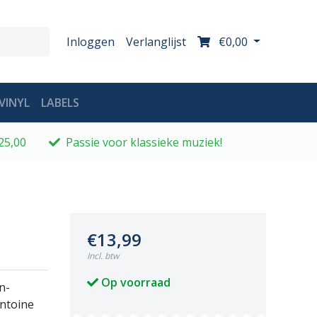
Inloggen
Verlanglijst
€0,00
VINYL
LABELS
25,00
Passie voor klassieke muziek!
€13,99
Incl. btw
Op voorraad
n-
Antoine