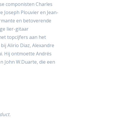
nse componisten Charles
e Joseph Plouvier en Jean-
harmante en betoverende
e lier-gitaar
et topcijfers aan het
ij Alirio Diaz, Alexandre
i. Hij ontmoette Andrés
 en John W.Duarte, die een
duct.