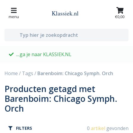
Klassiek.nl
menu
€0,00
....ga je naar KLASSIEK.NL
G
Home
/
Tags
/
Barenboim: Chicago Symph. Orch
Producten getagd met
Barenboim: Chicago Symph.
Orch
0
artikel
gevonden
FILTERS