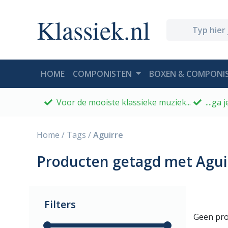
Klassiek.nl
(CURRENT)
HOME
COMPONISTEN
BOXEN & COMPONIS
Voor de mooiste klassieke muziek...
....ga
Home
/
Tags
/
Aguirre
Producten getagd met Agui
Filters
Geen pro