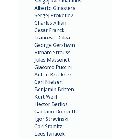
Sergej Rachmaninov
Alberto Ginastera
Sergej Prokofjev
Charles Alkan
Cesar Franck
Francesco Cilea
George Gershwin
Richard Strauss
Jules Massenet
Giacomo Puccini
Anton Bruckner
Carl Nielsen
Benjamin Britten
Kurt Weill
Hector Berlioz
Gaetano Donizetti
Igor Stravinski
Carl Stamitz
Leos Janacek