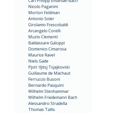
Carl Philipp Emanuel Bach
Nicolo Paganini
Morton Feldman
Antonio Soler
Girolamo Frescobaldi
Arcangelo Corelli
Muzio Clementi
Baldassare Galuppi
Domenico Cimarosa
Maurice Ravel
Niels Gade
Pjotr Iljitsj Tsjajkovski
Guillaume de Machaut
Ferruccio Busoni
Bernardo Pasquini
Wilhelm Stenhammar
Wilhelm Friedemann Bach
Alessandro Stradella
Thomas Tallis