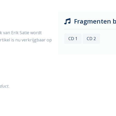
Fragmenten b
 van Erik Satie wordt
CD 1
CD 2
tikel is nu verkrijgbaar op
duct.