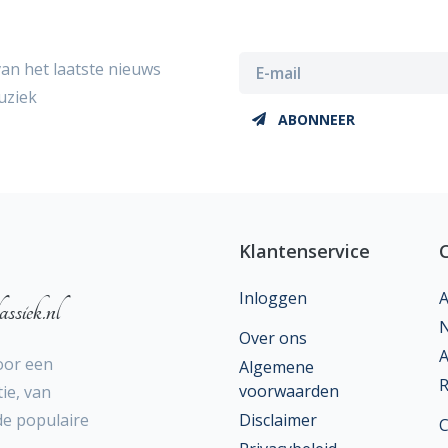
van het laatste nieuws
uziek
ABONNEER
Klantenservice
Inloggen
A
ssiek.nl
N
Over ons
A
oor een
Algemene
R
voorwaarden
ie, van
 de populaire
Disclaimer