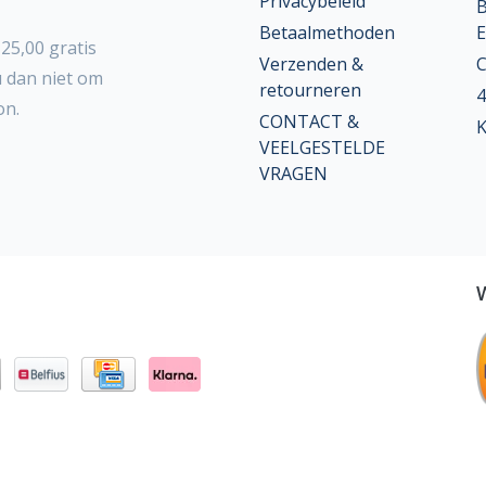
Privacybeleid
B
Betaalmethoden
E
25,00 gratis
Verzenden &
C
u dan niet om
retourneren
4
on.
CONTACT &
K
VEELGESTELDE
VRAGEN