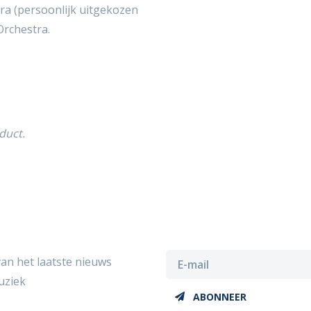
tra (persoonlijk uitgekozen
rchestra.
duct.
van het laatste nieuws
uziek
ABONNEER