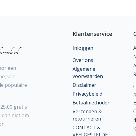
Klantenservice
Inloggen
A
ssiek.nl
N
Over ons
A
oor een
Algemene
R
voorwaarden
ie, van
 de populaire
Disclaimer
Privacybeleid
B
Betaalmethoden
E
25,00 gratis
Verzenden &
C
u dan niet om
retourneren
4
on.
CONTACT &
K
VEELGESTELDE