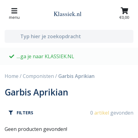
Klassiek.nl
menu
€0,00
....ga je naar KLASSIEK.NL
G
Home
/
Componisten
/
Garbis Aprikian
Garbis Aprikian
0
artikel
gevonden
FILTERS
Geen producten gevonden!