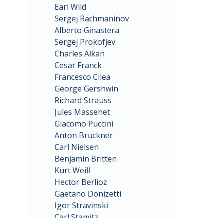
Earl Wild
Sergej Rachmaninov
Alberto Ginastera
Sergej Prokofjev
Charles Alkan
Cesar Franck
Francesco Cilea
George Gershwin
Richard Strauss
Jules Massenet
Giacomo Puccini
Anton Bruckner
Carl Nielsen
Benjamin Britten
Kurt Weill
Hector Berlioz
Gaetano Donizetti
Igor Stravinski
Carl Stamitz