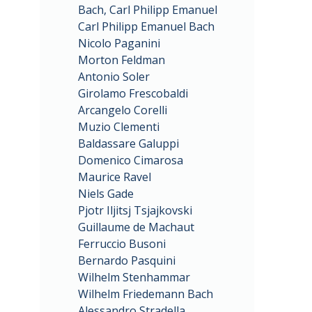
Bach, Carl Philipp Emanuel
Carl Philipp Emanuel Bach
Nicolo Paganini
Morton Feldman
Antonio Soler
Girolamo Frescobaldi
Arcangelo Corelli
Muzio Clementi
Baldassare Galuppi
Domenico Cimarosa
Maurice Ravel
Niels Gade
Pjotr Iljitsj Tsjajkovski
Guillaume de Machaut
Ferruccio Busoni
Bernardo Pasquini
Wilhelm Stenhammar
Wilhelm Friedemann Bach
Alessandro Stradella