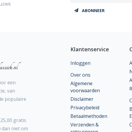
uziek
ABONNEER
Klantenservice
Inloggen
A
ssiek.nl
N
Over ons
A
oor een
Algemene
R
voorwaarden
ie, van
 de populaire
Disclaimer
Privacybeleid
B
Betaalmethoden
E
25,00 gratis
Verzenden &
C
u dan niet om
retourneren