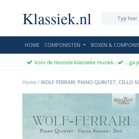
Klassiek.nl
(CURRENT)
HOME
COMPONISTEN
BOXEN & COMPONIS
Voor de mooiste klassieke muziek...
....ga
Home
/
WOLF-FERRARI: PIANO QUINTET, CELLO 