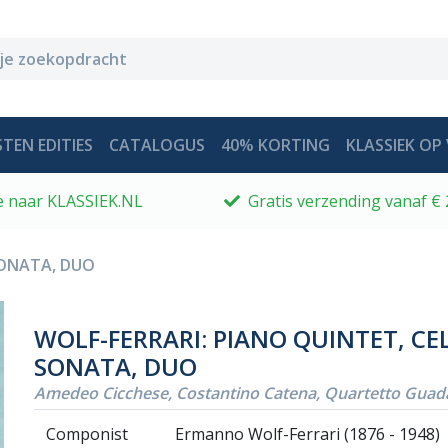
TEN EDITIES
CATALOGUS
40% KORTING
KLASSIEK OP 
 je naar KLASSIEK.NL
Gratis verzending vanaf € 
SONATA, DUO
WOLF-FERRARI: PIANO QUINTET, CE
SONATA, DUO
Amedeo Cicchese, Costantino Catena, Quartetto Guad
Componist
Ermanno Wolf-Ferrari (1876 - 1948)