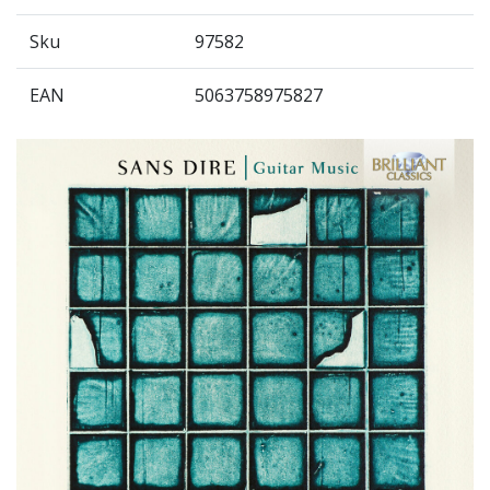
Sku
97582
EAN
5063758975827