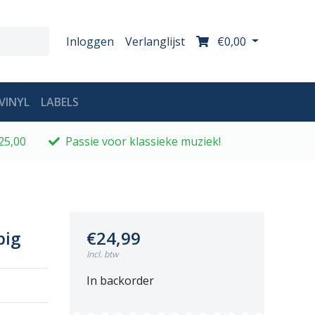
Inloggen
Verlanglijst
€0,00
VINYL
LABELS
25,00
Passie voor klassieke muziek!
big
€24,99
Incl. btw
In backorder