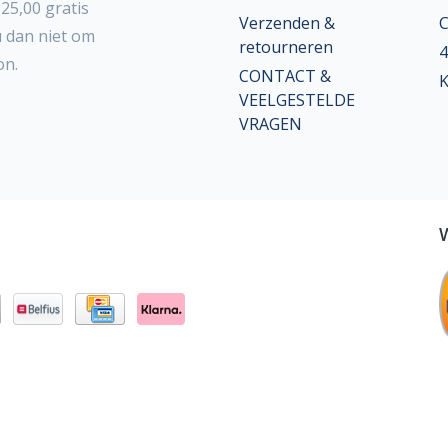
25,00 gratis
Verzenden &
C
u dan niet om
retourneren
4
on.
CONTACT &
K
VEELGESTELDE
VRAGEN