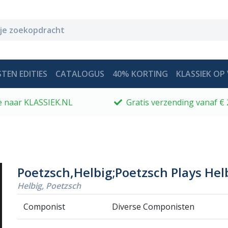
TEN EDITIES
CATALOGUS
40% KORTING
KLASSIEK OP 
 je naar KLASSIEK.NL
Gratis verzending vanaf € 
Poetzsch,Helbig;Poetzsch Plays Hel
Helbig, Poetzsch
Componist
Diverse Componisten