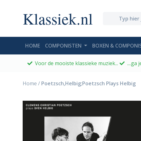
Klassiek.nl
(CURRENT)
HOME
COMPONISTEN
BOXEN & COMPONIS
Voor de mooiste klassieke muziek...
....ga
Home
/
Poetzsch,Helbig;Poetzsch Plays Helbig