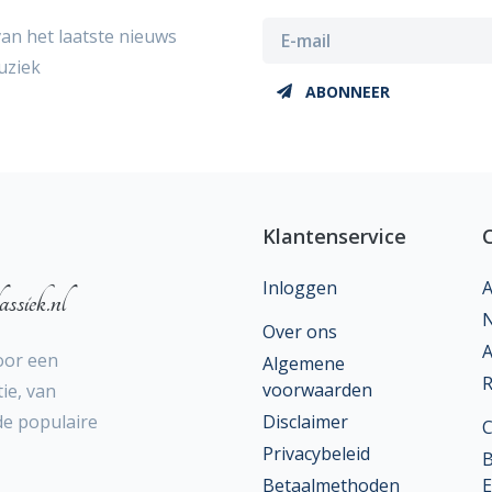
van het laatste nieuws
uziek
ABONNEER
Klantenservice
Inloggen
A
ssiek.nl
N
Over ons
A
oor een
Algemene
R
voorwaarden
ie, van
 de populaire
Disclaimer
Privacybeleid
B
Betaalmethoden
E