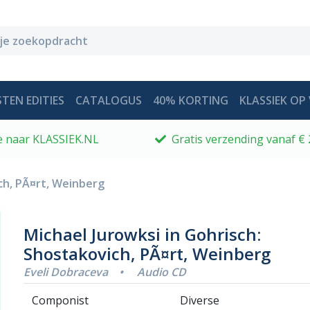
TEN EDITIES
CATALOGUS
40% KORTING
KLASSIEK OP 
 je naar KLASSIEK.NL
Gratis verzending vanaf € 
ich, PÃ¤rt, Weinberg
Michael Jurowksi in Gohrisch:
Shostakovich, PÃ¤rt, Weinberg
Eveli Dobraceva
•
Audio CD
Componist
Diverse