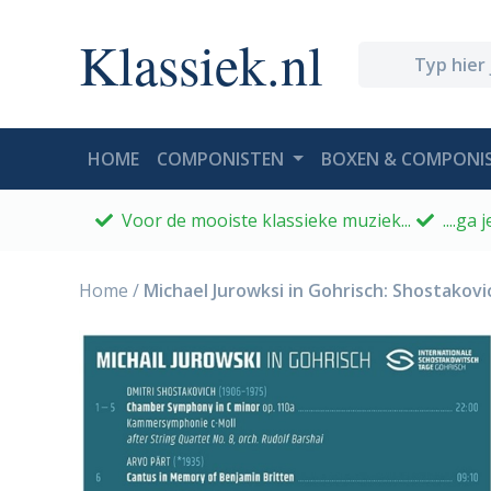
Klassiek.nl
(CURRENT)
HOME
COMPONISTEN
BOXEN & COMPONIS
Voor de mooiste klassieke muziek...
....ga
Home
/
Michael Jurowksi in Gohrisch: Shostakov