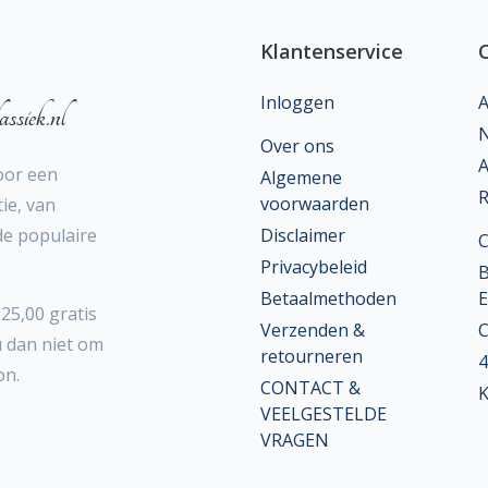
Klantenservice
Inloggen
A
ssiek.nl
N
Over ons
A
oor een
Algemene
R
voorwaarden
ie, van
 de populaire
Disclaimer
Privacybeleid
B
Betaalmethoden
E
25,00 gratis
Verzenden &
C
u dan niet om
retourneren
4
on.
CONTACT &
K
VEELGESTELDE
VRAGEN